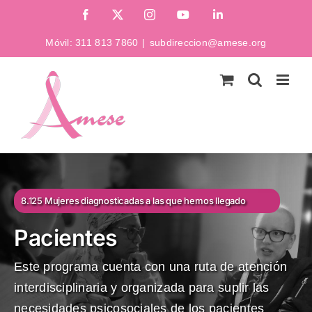
Saltar
Facebook
X
Instagram
YouTube
LinkedIn
al
Móvil:
311 813 7860
|
subdireccion@amese.org
contenido
8.125 Mujeres diagnosticadas a las que hemos llegado
Pacientes
Este programa cuenta con una ruta de atención
interdisciplinaria y organizada para suplir las
necesidades psicosociales de los pacientes