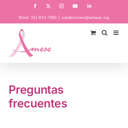
Saltar
Facebook
X
Instagram
YouTube
LinkedIn
al
Móvil:
311 813 7860
|
subdireccion@amese.org
contenido
Preguntas
frecuentes