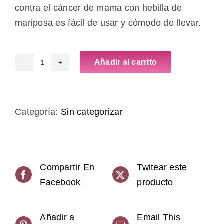
contra el cáncer de mama con hebilla de
mariposa es fácil de usar y cómodo de llevar.
Añadir al carrito
Pines
de
solapa
Categoría:
Sin categorizar
cantidad
Compartir En
Twitear este
Facebook
producto
Añadir a
Email This