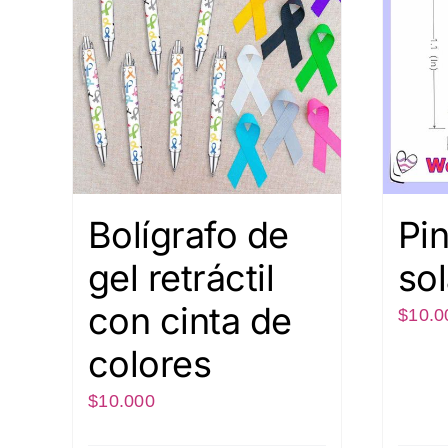
Bolígrafo de
Pi
gel retráctil
so
con cinta de
$
10.0
colores
$
10.000