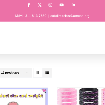
Facebook
X
Instagram
YouTube
LinkedIn
Móvil:
311 813 7860
|
subdireccion@amese.org
r
12 productos