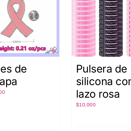
nes de
Pulsera de
lapa
silicona co
lazo rosa
00
$
10.000